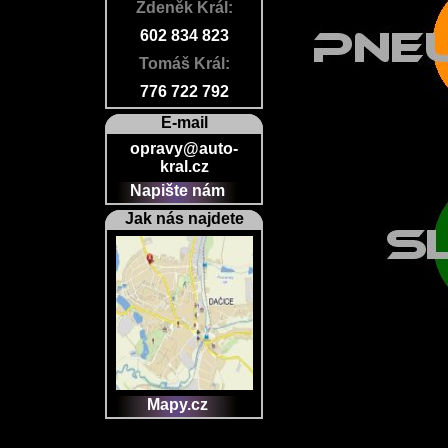
Zdeněk Král:
602 834 823
Tomáš Král:
776 722 792
E-mail
opravy@auto-
kral.cz
Napište nám
Jak nás najdete
Mapy.cz